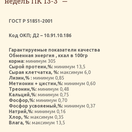
недель ПК 13-3
ГОСТ Р 51851-2001
Код ОКП; Д2 – 10.91.10.186
Гарантируемые показатели качества
Обменная энергия , ккал в 100гр
корма:
минимум 305
Сырой протеин,%:
минимум 13,5
Сырая клетчатка, %:
максимум 6,0
Лизин,% :
минимум 0,85
Метионин + цистин,%:
минимум 0,60
Треонин,%:
минимум 0,48
Кальций,%:
минимум 0,75
Фосфор,%:
минимум 0,70
Фосфор усвояемый,%:
минимум 0,37
Натрий,%:
минимум 0,16
Хлор, %:
максимум 0,35
Влага, %:
максимум 13,5