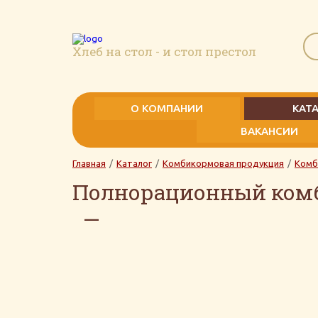
Хлеб на стол - и стол престол
О КОМПАНИИ
КАТ
ВАКАНСИИ
История
Мукомо
Главная
/
Каталог
/
Комбикормовая продукция
/
Комб
Руководство
Комбик
Полнорационный комби
Сертификаты
Награды