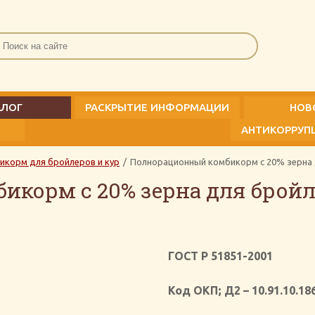
АЛОГ
РАСКРЫТИЕ ИНФОРМАЦИИ
НОВ
АНТИКОРРУП
льная продукция
икорм для бройлеров и кур
/
Полнорационный комбикорм с 20% зерна
ормовая продукция
Стандарт
Антикорр
корм с 20% зерна для брой
ГОСТ Р 51851-2001
Код ОКП; Д2 – 10.91.10.18