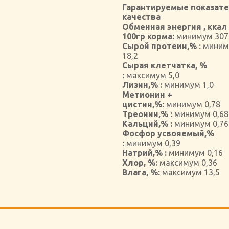
Гарантируемые показат
качества
Обменная энергия , ккал
100гр корма:
минимум 30
Сырой протеин,% :
миним
18,2
Сырая клетчатка, %
:
максимум 5,0
Лизин,% :
минимум 1,0
Метионин +
цистин,%:
минимум 0,78
Треонин,% :
минимум 0,68
Кальций,% :
минимум 0,76
Фосфор усвояемый,%
:
минимум 0,39
Натрий,% :
минимум 0,16
Хлор, %:
максимум 0,36
Влага, %:
максимум 13,5