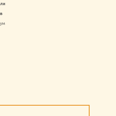
ели
 в
7
ум